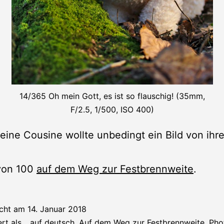
14/365 Oh mein Gott, es ist so flauschig! (35mm,
F/2.5, 1/500, ISO 400)
eine Cousine wollte unbedingt ein Bild von ihr
 von 100
auf dem Weg zur Festbrennweite
.
icht am
14. Januar 2018
ert als
...auf deutsch
,
Auf dem Weg zur Festbrennweite
,
Pho