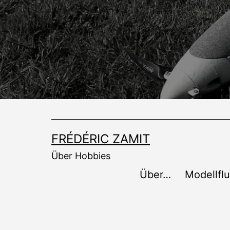
Zum
Inhalt
springen
FRÉDÉRIC ZAMIT
Über Hobbies
Über…
Modellfl