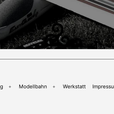
ug
Modellbahn
Werkstatt
Impress
Menü
Menü
öffnen
öffnen