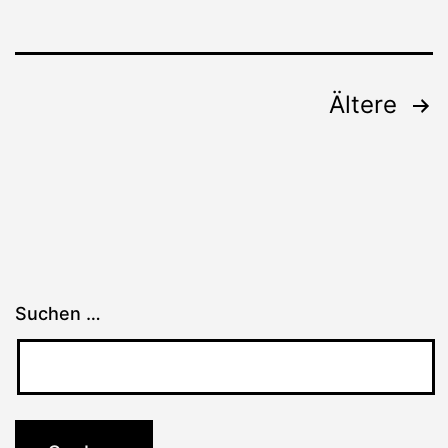
Seitennummerierung
Ältere
der
Beiträge
Suchen …