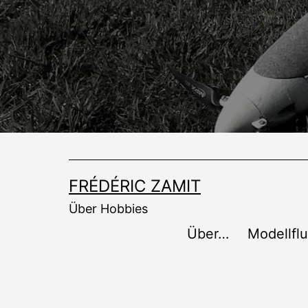
Zum
Inhalt
springen
FRÉDÉRIC ZAMIT
Über Hobbies
Über…
Modellfl