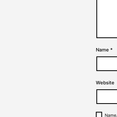
Name
*
Website
Name,