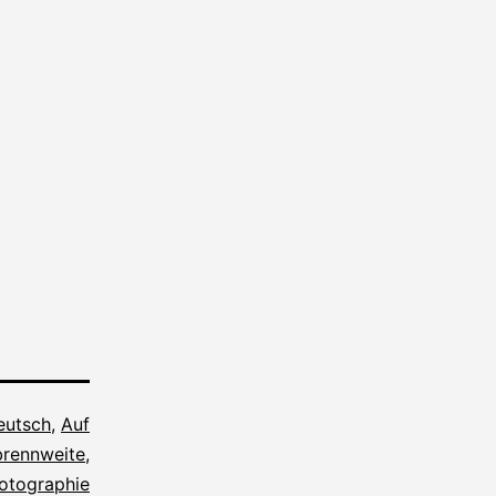
deutsch
,
Auf
brennweite
,
otographie