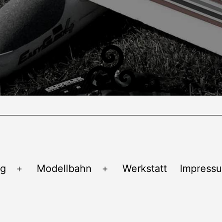
ug
Modellbahn
Werkstatt
Impress
Menü
Menü
öffnen
öffnen