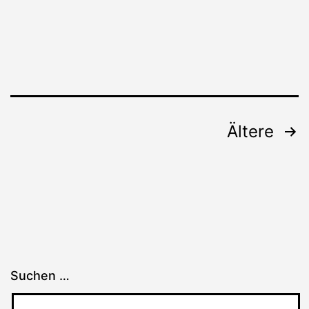
Seitennummerierung
Ältere
der
Beiträge
Suchen …