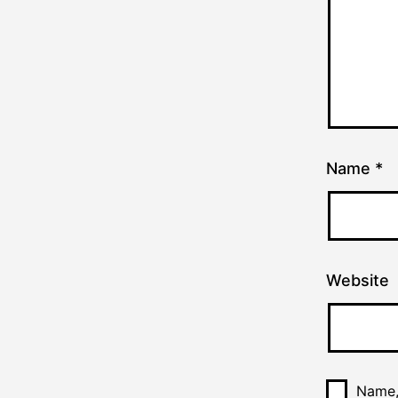
Name
*
Website
Name,