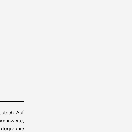
deutsch
,
Auf
brennweite
,
otographie