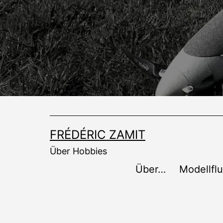
Zum
Inhalt
springen
FRÉDÉRIC ZAMIT
Über Hobbies
Über…
Modellfl