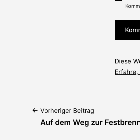
Komme
Diese W
Erfahre,
Beitragsnaviga
Vorheriger Beitrag
Auf dem Weg zur Festbren