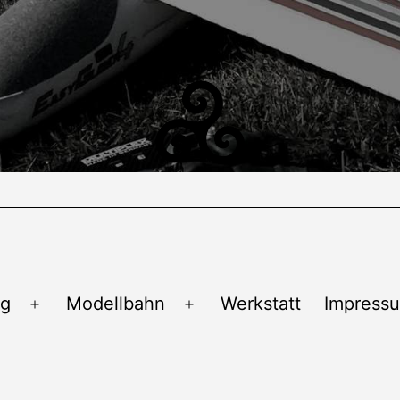
ug
Modellbahn
Werkstatt
Impress
Menü
Menü
öffnen
öffnen