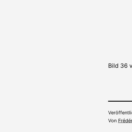
Bild 36
Veröffentl
Von
Frédér