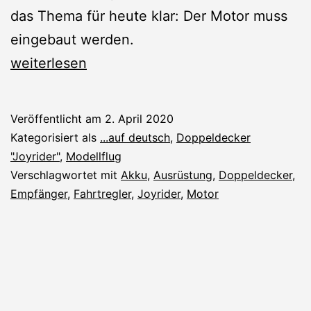
das Thema für heute klar: Der Motor muss
eingebaut werden.
Joyrider:
weiterlesen
Einbau
des
Veröffentlicht am
2. April 2020
Antriebs
Kategorisiert als
...auf deutsch
,
Doppeldecker
"Joyrider"
,
Modellflug
Verschlagwortet mit
Akku
,
Ausrüstung
,
Doppeldecker
,
Empfänger
,
Fahrtregler
,
Joyrider
,
Motor