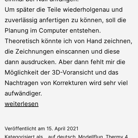
Um später die Teile wiederholgenau und
zuverlässig anfertigen zu können, soll die
Planung im Computer entstehen.
Theoretisch könnte ich von Hand zeichnen,
die Zeichnungen einscannen und diese
dann ausdrucken. Aber dann fehlt mir die
Möglichkeit der 3D-Voransicht und das
Nachtragen von Korrekturen wird sehr viel
aufwändiger.
Thermy
weiterlesen
4:
Planung
Veröffentlicht am
15. April 2021
der
Kategorisiert als
...auf deutsch
,
Modellflug
,
Thermy 4