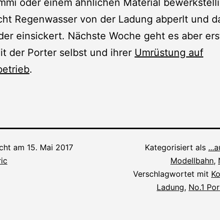
mi oder einem ähnlichen Material bewerkstell
cht Regenwasser von der Ladung abperlt und d
er einsickert. Nächste Woche geht es aber ers
it der Porter selbst und ihrer
Umrüstung auf
betrieb
.
icht am
15. Mai 2017
Kategorisiert als
...
ic
Modellbahn
,
Verschlagwortet mit
Ko
Ladung
,
No.1 Por