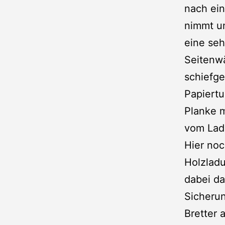
nach ein
nimmt un
eine seh
Seitenwä
schiefge
Papiert
Planke m
vom Lade
Hier noc
Holzlad
dabei d
Sicherun
Bretter 