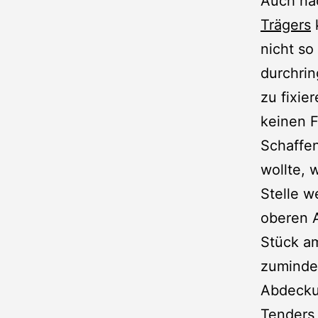
Auch n
Trägers
nicht so
durchri
zu fixie
keinen Fa
Schaffen
wollte, 
Stelle w
oberen 
Stück am
zumindes
Abdecku
Tenders 