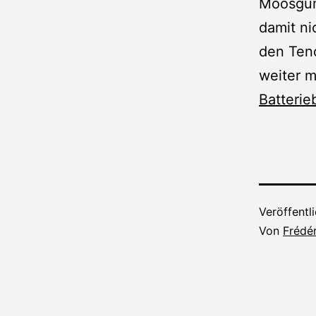
Moosgum
damit ni
den Tend
weiter m
Batterie
Veröffentl
Von
Frédér