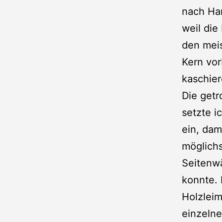
nach Han
weil die
den meis
Kern vor
kaschier
Die getr
setzte i
ein, dam
möglichs
Seitenw
konnte.
Holzlei
einzelne