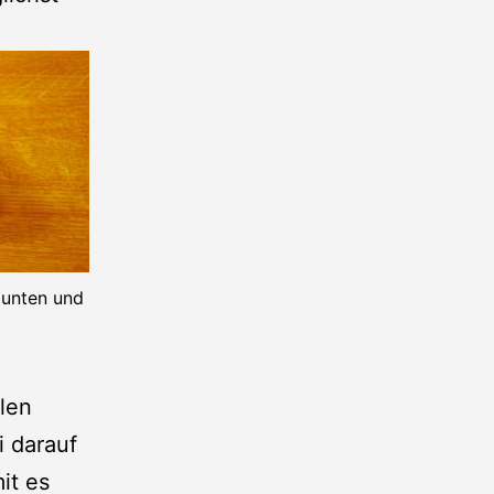
 unten und
len
 darauf
it es