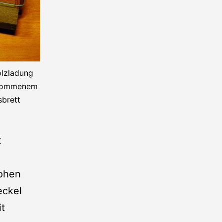
olzladung
nommenem
sbrett
t
rohen
eckel
it