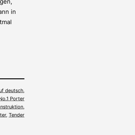
igen,
ann in
tmal
auf deutsch
,
No.1 Porter
nstruktion
,
ter
,
Tender