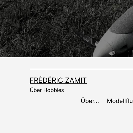
Zum
Inhalt
springen
FRÉDÉRIC ZAMIT
Über Hobbies
Über…
Modellfl