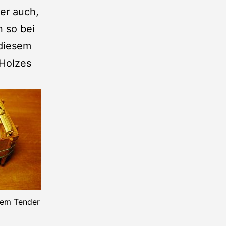
er auch,
n so bei
 diesem
 Holzes
dem Tender