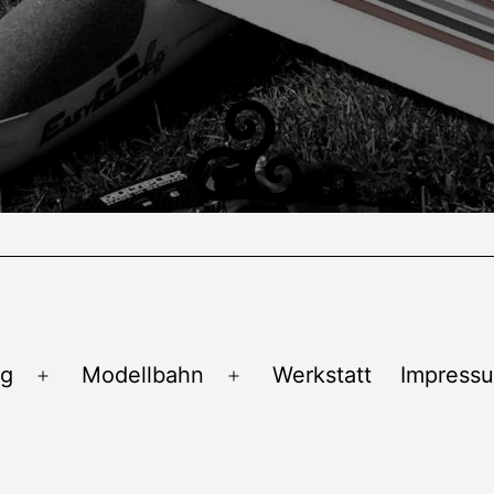
ug
Modellbahn
Werkstatt
Impress
Menü
Menü
öffnen
öffnen