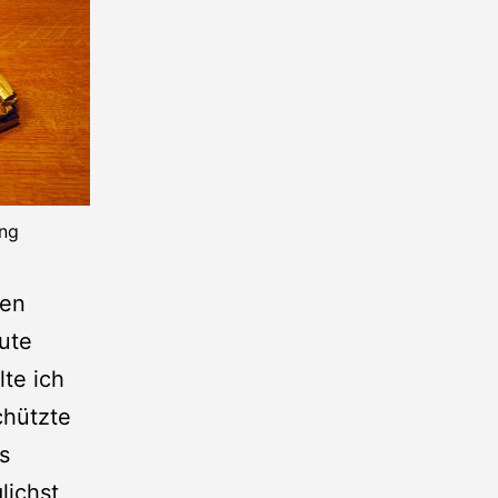
ung
den
ute
lte ich
chützte
s
lichst