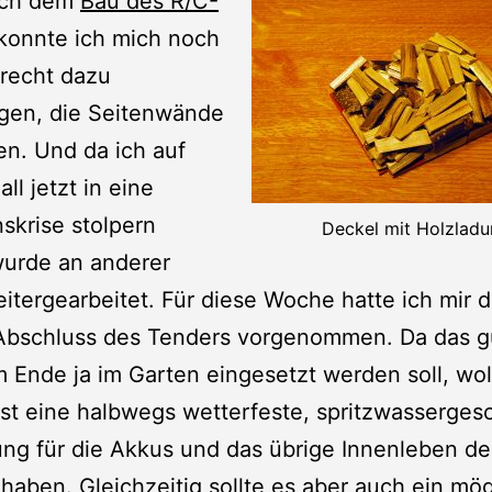
ach dem
Bau des R/C-
konnte ich mich noch
 recht dazu
ngen, die Seitenwände
ren. Und da ich auf
ll jetzt in eine
skrise stolpern
Deckel mit Holzlad
wurde an anderer
eitergearbeitet. Für diese Woche hatte ich mir 
Abschluss des Tenders vorgenommen. Da das g
 Ende ja im Garten eingesetzt werden soll, wol
t eine halbwegs wetterfeste, spritzwasserges
ng für die Akkus und das übrige Innenleben de
haben. Gleichzeitig sollte es aber auch ein mög