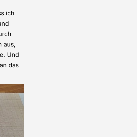
s ich
und
urch
h aus,
ke. Und
 an das