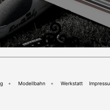
ug
Modellbahn
Werkstatt
Impress
Menü
Menü
öffnen
öffnen