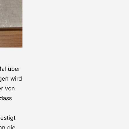
Mal über
gen wird
er von
 dass
estigt
nn die