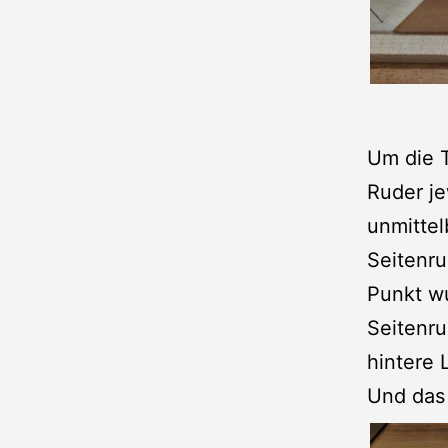
Um die T
Ruder je
unmittel
Seitenru
Punkt wu
Seitenru
hintere 
Und das 