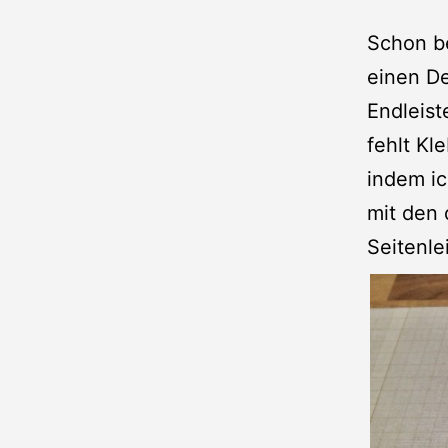
Schon be
einen D
Endleist
fehlt Kl
indem ic
mit den 
Seitenle