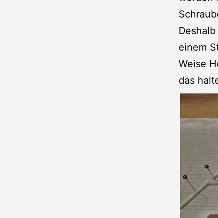
Schraube
Deshalb 
einem St
Weise Ho
das halt