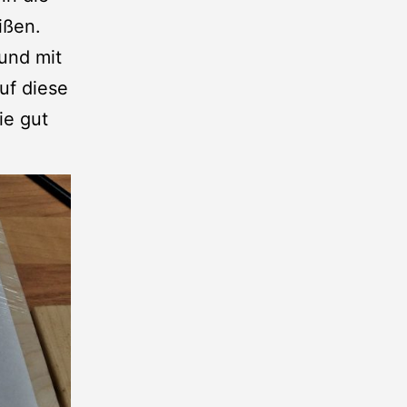
ißen.
 und mit
uf diese
ie gut