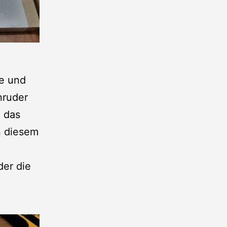
se und
nruder
h das
n diesem
der die