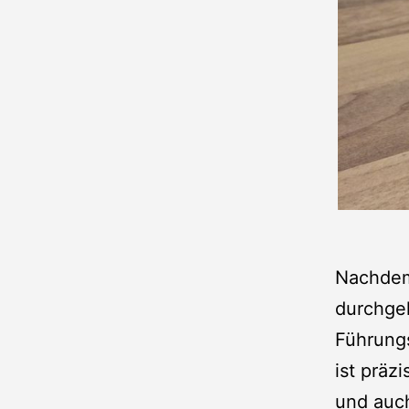
Nachdem 
durchge
Führungs
ist präz
und auch