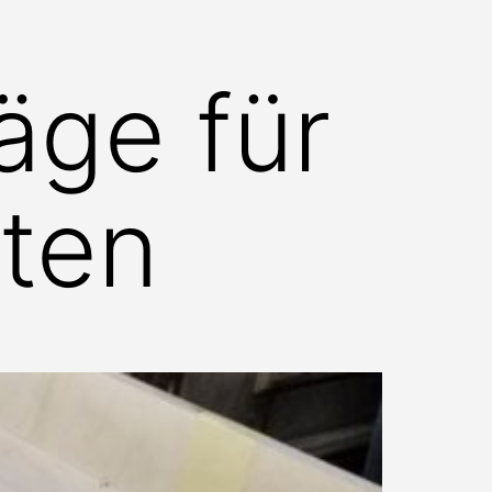
äge für
tten