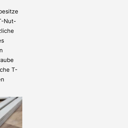
besitze
T-Nut-
zliche
es
n
raube
iche T-
en