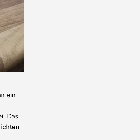
an ein
i. Das
richten