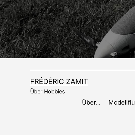
Zum
Inhalt
springen
FRÉDÉRIC ZAMIT
Über Hobbies
Über…
Modellfl