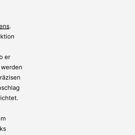
dens
.
ktion
b er
n werden
präzisen
nschlag
ichtet.
em
ks