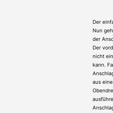
Der einf
Nun geht
der Ans
Der vord
nicht ei
kann. Fa
Anschlag
aus eine
Obendrei
ausführ
Anschla