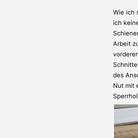
Wie ich 
ich kein
Schienen
Arbeit z
vordere
Schnitte
des Ansc
Nut mit
Sperrho