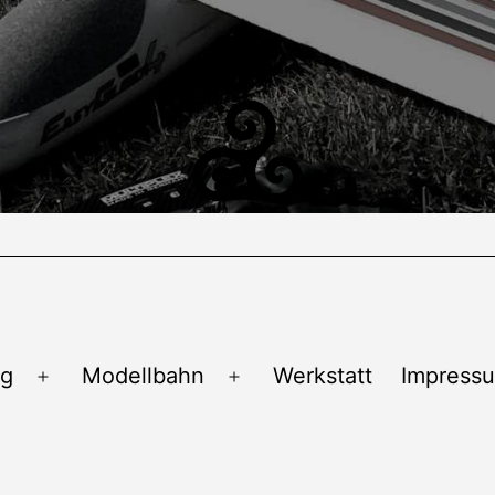
ug
Modellbahn
Werkstatt
Impress
Menü
Menü
öffnen
öffnen