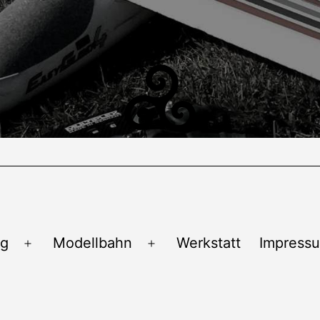
ug
Modellbahn
Werkstatt
Impress
Menü
Menü
öffnen
öffnen