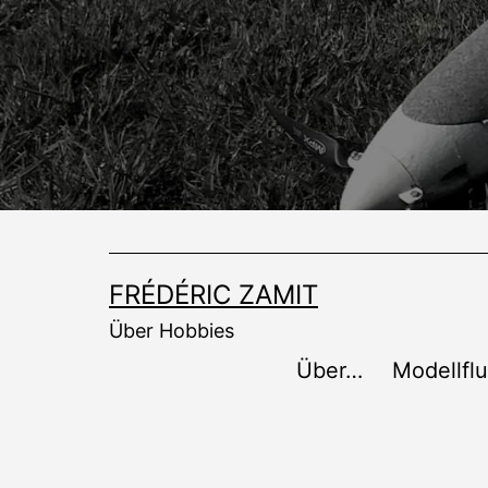
Zum
Inhalt
springen
FRÉDÉRIC ZAMIT
Über Hobbies
Über…
Modellfl