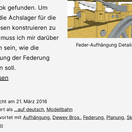
Lok gefunden. Um
die Achslager für die
sen konstruieren zu
muss ich mir darüber
Feder-Aufhängung Detail
n sein, wie die
ung der Federung
 soll.
g
sen
icht am
21. März 2016
ert als
...auf deutsch
,
Modellbahn
wortet mit
Aufhängung
,
Dewey Bros.
,
Federung
,
Planung
,
Sk
en