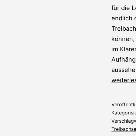
für die 
endlich 
Treibach
können, 
im Klare
Aufhäng
aussehen
Federun
weiterle
Veröffentl
Kategorisi
Verschlag
Treibachs