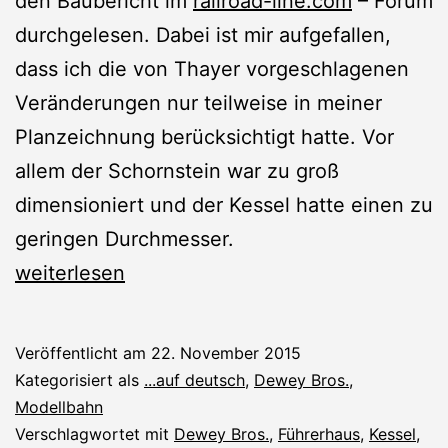
den Baubericht im
railroad-line.com
– Forum
durchgelesen. Dabei ist mir aufgefallen,
dass ich die von Thayer vorgeschlagenen
Veränderungen nur teilweise in meiner
Planzeichnung berücksichtigt hatte. Vor
allem der Schornstein war zu groß
dimensioniert und der Kessel hatte einen zu
geringen Durchmesser.
3D-
weiterlesen
Zeichnung
überarbeiten
Veröffentlicht am
22. November 2015
Kategorisiert als
...auf deutsch
,
Dewey Bros.
,
Modellbahn
Verschlagwortet mit
Dewey Bros.
,
Führerhaus
,
Kessel
,