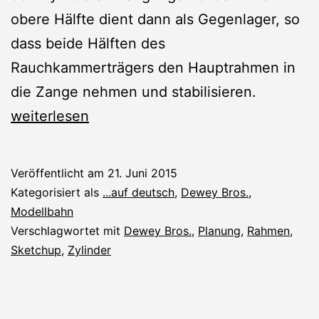
obere Hälfte dient dann als Gegenlager, so
dass beide Hälften des
Rauchkammerträgers den Hauptrahmen in
die Zange nehmen und stabilisieren.
Untere
weiterlesen
Hälfte
Rauchkammerträger,
Veröffentlicht am
21. Juni 2015
Zylinder
Kategorisiert als
...auf deutsch
,
Dewey Bros.
,
Modellbahn
Verschlagwortet mit
Dewey Bros.
,
Planung
,
Rahmen
,
Sketchup
,
Zylinder