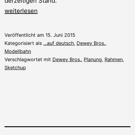
derzeitigen Stand.
Rauchkammerträger
weiterlesen
neu
konstruiert
Veröffentlicht am
15. Juni 2015
Kategorisiert als
...auf deutsch
,
Dewey Bros.
,
Modellbahn
Verschlagwortet mit
Dewey Bros.
,
Planung
,
Rahmen
,
Sketchup