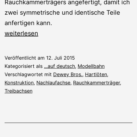
Rauchkammerträgers angefertigt, damit ich
zwei symmetrische und identische Teile
anfertigen kann.
Konstruktion
weiterlesen
Rauchkammerträger
Veröffentlicht am
12. Juli 2015
Kategorisiert als
...auf deutsch
,
Modellbahn
Verschlagwortet mit
Dewey Bros.
,
Hartlöten
,
Konstruktion
,
Nachlaufachse
,
Rauchkammerträger
,
Treibachsen