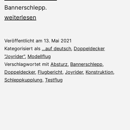
Bannerschlepp.
Joyrider:
weiterlesen
Bannerschlepp
Veröffentlicht am
13. Mai 2021
Kategorisiert als
...auf deutsch
,
Doppeldecker
"Joyrider"
,
Modellflug
Verschlagwortet mit
Absturz
,
Bannerschlepp
,
Doppeldecker
,
Flugbericht
,
Joyrider
,
Konstruktion
,
Schleppkupplung
,
Testflug