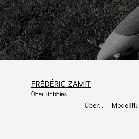
Zum
Inhalt
springen
FRÉDÉRIC ZAMIT
Über Hobbies
Über…
Modellfl