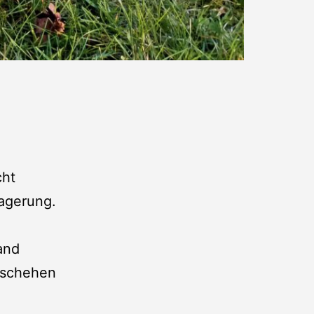
cht
Lagerung.
and
eschehen