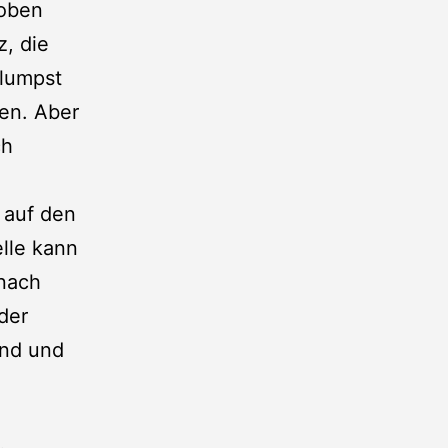
hoben
z, die
plumpst
en. Aber
ch
g auf den
elle kann
 nach
 der
and und