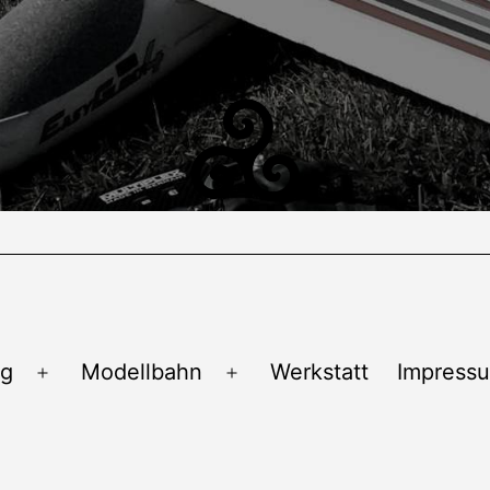
ug
Modellbahn
Werkstatt
Impress
Menü
Menü
öffnen
öffnen