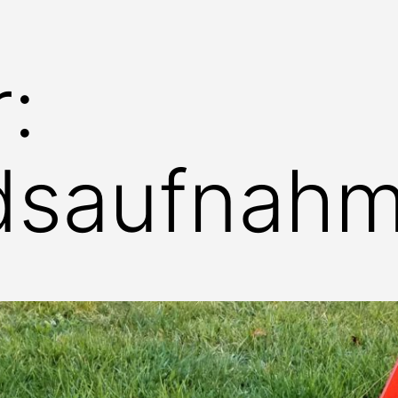
:
dsaufnah