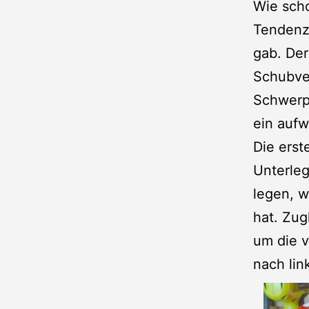
Wie scho
Tendenz
gab. Der
Schubvek
Schwerpu
ein auf
Die erst
Unterle
legen, w
hat. Zug
um die 
nach lin