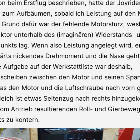
n beim Erstflug beschrieben, hatte der Joyride
 zum Aufbäumen, sobald ich Leistung auf den 
 Grund dafür war der fehlende Motorsturz, wes
tor unterhalb des (imaginären) Widerstands- 
nkts lag. Wenn also Leistung angelegt wird, e
wärts nickendes Drehmoment und die Nase geht
e Aufgabe auf der Werkstattliste war deshalb,
gscheiben zwischen den Motor und seinen Span
as den Motor und die Luftschraube nach vorn 
leich ist etwas Seitenzug nach rechts hinzug
vom Antrieb resultierenden Roll- und Gierbewe
ks zu kontern.