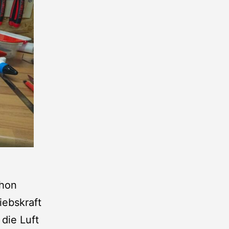
chon
iebskraft
 die Luft