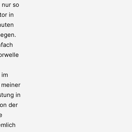
 nur so
or in
nuten
iegen.
nfach
orwelle
 im
s meiner
stung in
von der
e
emlich