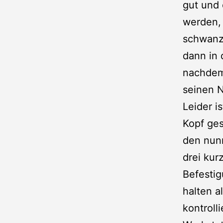
gut und
werden, 
schwanz
dann in 
nachdem 
seinen 
Leider i
Kopf ges
den nun
drei kur
Befestig
halten a
kontroll