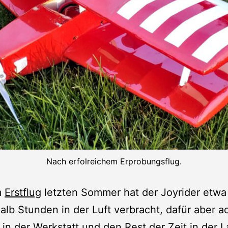
Nach erfolreichem Erprobungsflug.
m
Erstflug
letzten Sommer hat der Joyrider etwa
alb Stunden in der Luft verbracht, dafür aber a
in der Werkstatt und den Rest der Zeit in der 