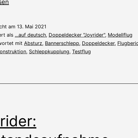
:
sen
chlepp
icht am
13. Mai 2021
ert als
...auf deutsch
,
Doppeldecker "Joyrider"
,
Modellflug
wortet mit
Absturz
,
Bannerschlepp
,
Doppeldecker
,
Flugberi
onstruktion
,
Schleppkupplung
,
Testflug
rider: