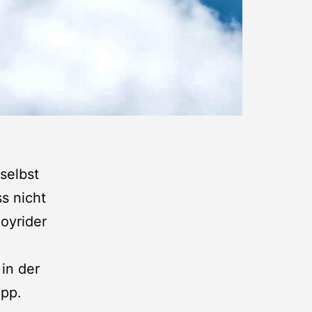
selbst
s nicht
oyrider
in der
epp.