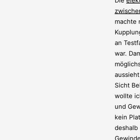
Die
elek
zwische
machte n
Kupplun
an Test
war. Da
möglichs
aussieht
Sicht Be
wollte i
und Gew
kein Pla
deshalb 
Gewindes