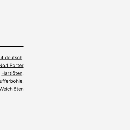
auf deutsch
,
No.1 Porter
t
Hartlöten
,
ufferbohle
,
Weichlöten