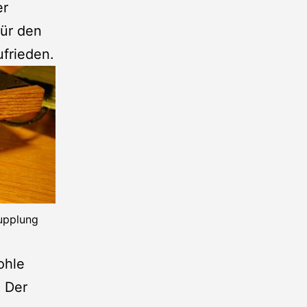
er
Für den
ufrieden.
kupplung
ohle
. Der