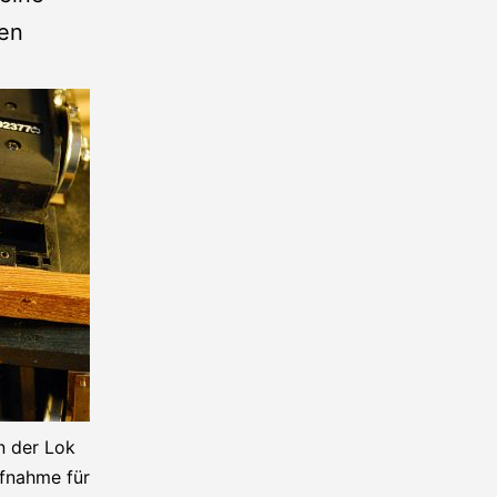
den
n der Lok
ufnahme für