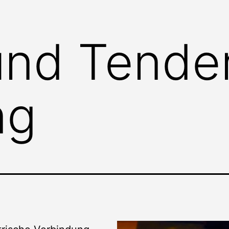
und Tender
ng