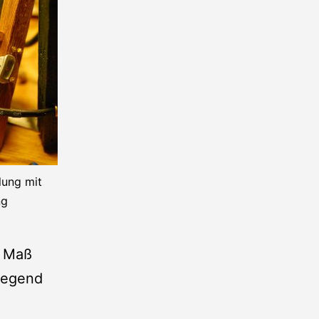
lung mit
ng
m Maß
liegend