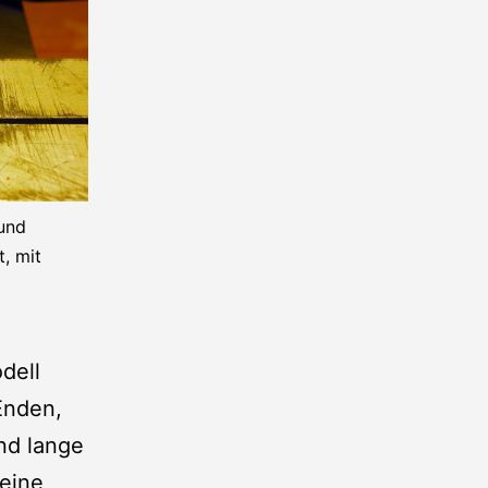
und
, mit
dell
Enden,
nd lange
 eine