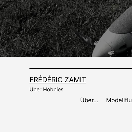
Zum
Inhalt
springen
FRÉDÉRIC ZAMIT
Über Hobbies
Über…
Modellfl