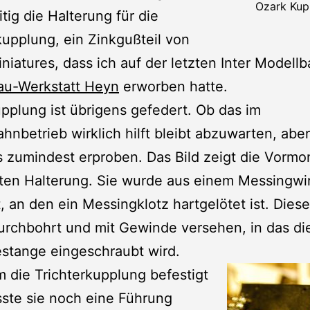
Ozark Kup
itig die Halterung für die
kupplung, ein Zinkgußteil von
niatures, dass ich auf der letzten Inter Modellb
au-Werkstatt Heyn
erworben hatte.
pplung ist übrigens gefedert. Ob das im
hnbetrieb wirklich hilft bleibt abzuwarten, aber
s zumindest erproben. Das Bild zeigt die Vorm
ten Halterung. Sie wurde aus einem Messingwi
t, an den ein Messingklotz hartgelötet ist. Diese
rchbohrt und mit Gewinde versehen, in das di
stange eingeschraubt wird.
die Trichterkupplung befestigt
ste sie noch eine Führung