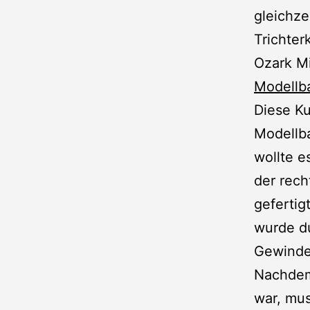
gleichze
Trichter
Ozark Mi
Modellb
Diese Ku
Modellba
wollte e
der rech
gefertig
wurde du
Gewinde
Nachdem 
war, mus