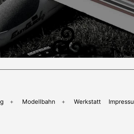
ug
Modellbahn
Werkstatt
Impress
Menü
Menü
öffnen
öffnen