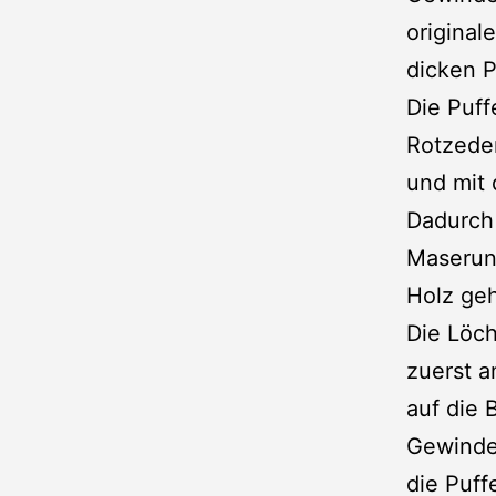
original
dicken P
Die Puf
Rotzeder
und mit 
Dadurch 
Maserung
Holz geh
Die Löch
zuerst 
auf die 
Gewindes
die Puff