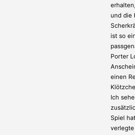
erhalten
und die 
Scherkrä
ist so e
passgena
Porter L
Anschei
einen R
Klötzch
Ich sehe
zusätzli
Spiel ha
verlegt