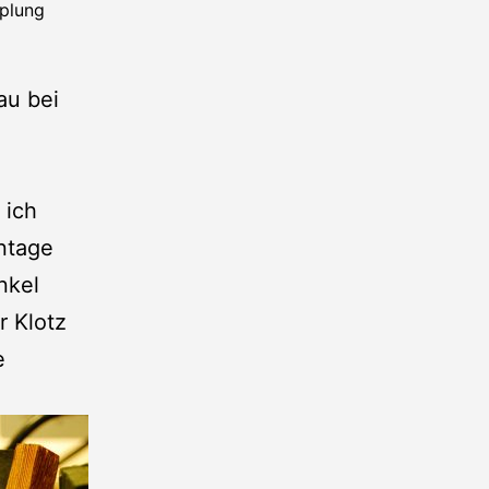
plung
au bei
 ich
ontage
nkel
r Klotz
e