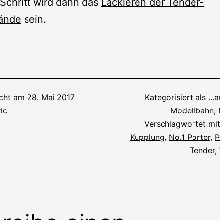
Schritt wird dann das
Lackieren der Tender-
ände
sein.
icht am
28. Mai 2017
Kategorisiert als
...
ic
Modellbahn
,
Verschlagwortet mi
Kupplung
,
No.1 Porter
,
P
Tender
,