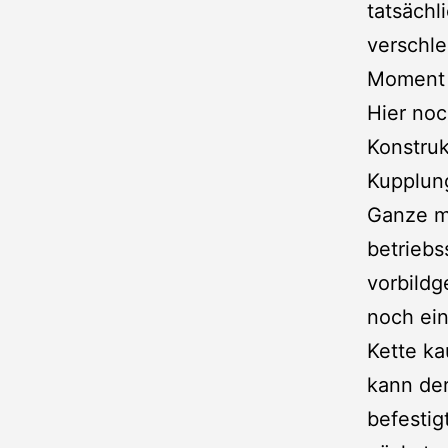
tatsächl
verschle
Moment b
Hier noc
Konstruk
Kupplun
Ganze m
betriebs
vorbildg
noch ein
Kette k
kann der
befestig