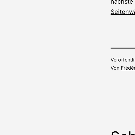
nächste 
Seitenw
Veröffentl
Von
Frédér