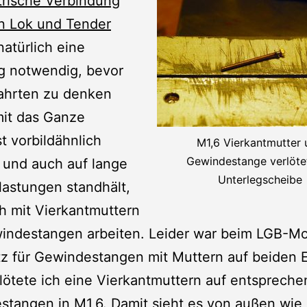
trische Verbindung
n Lok und Tender
atürlich eine
g notwendig, bevor
fahrten zu denken
mit das Ganze
t vorbildähnlich
M1,6 Vierkantmutter 
Gewindestange verlötet
 und auch auf lange
Unterlegscheibe
lastungen standhält,
ch mit Vierkantmuttern
indestangen arbeiten. Leider war beim LGB-Mo
tz für Gewindestangen mit Muttern auf beiden 
lötete ich eine Vierkantmuttern auf entspreche
tangen in M1,6. Damit sieht es von außen wie