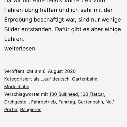
Da wir nur eine relativ kurze Zeit zum
Fahren übrig hatten und ich sehr mit der
Erprobung beschäftigt war, sind nur wenige
Bilder entstanden. Dafür gibt es aber einige
Lehren.
Sommer-
weiterlesen
Fahrtag
2020
Veröffentlicht am
6. August 2020
Kategorisiert als
...auf deutsch
,
Gartenbahn
,
Modellbahn
Verschlagwortet mit
100 Bulkhead
,
160 Flatcar
,
Drehgestell
,
Fahrbetrieb
,
Fahrtag
,
Gartenbahn
,
No.1
Porter
,
Rangieren