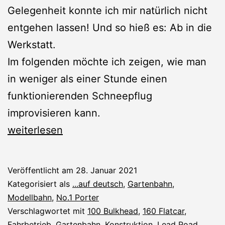
Gelegenheit konnte ich mir natürlich nicht
entgehen lassen! Und so hieß es: Ab in die
Werkstatt.
Im folgenden möchte ich zeigen, wie man
in weniger als einer Stunde einen
funktionierenden Schneepflug
improvisieren kann.
No.1
weiterlesen
Porter:
Schneepflug
Veröffentlicht am
28. Januar 2021
Kategorisiert als
...auf deutsch
,
Gartenbahn
,
Modellbahn
,
No.1 Porter
Verschlagwortet mit
100 Bulkhead
,
160 Flatcar
,
Fahrbetrieb
,
Gartenbahn
,
Konstruktion
,
Lead Road