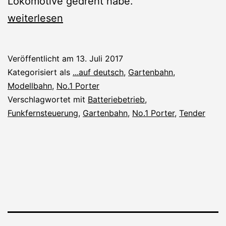
Lokomotive gedreht habe.
Gartenbahn:
weiterlesen
das
erste
Veröffentlicht am
13. Juli 2017
Gleisoval
Kategorisiert als
...auf deutsch
,
Gartenbahn
,
Modellbahn
,
No.1 Porter
Verschlagwortet mit
Batteriebetrieb
,
Funkfernsteuerung
,
Gartenbahn
,
No.1 Porter
,
Tender