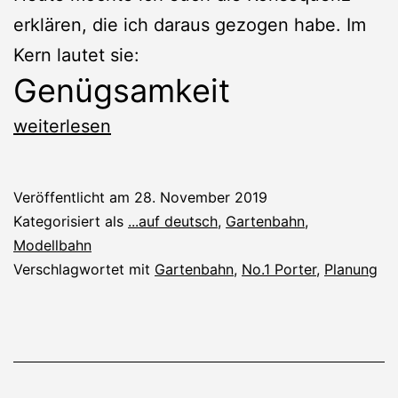
erklären, die ich daraus gezogen habe. Im
Kern lautet sie:
Genügsamkeit
Modellbahn:
weiterlesen
Neue
Schwerpunkte
Veröffentlicht am
28. November 2019
Kategorisiert als
...auf deutsch
,
Gartenbahn
,
Modellbahn
Verschlagwortet mit
Gartenbahn
,
No.1 Porter
,
Planung