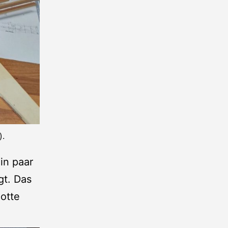
).
in paar
gt. Das
lotte