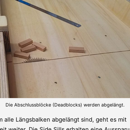
Die Abschlussblöcke (Deadblocks) werden abgelängt.
alle Längsbalken abgelängt sind, geht es mit
it weiter. Die Side Sills erhalten eine Aussparu