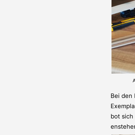
A
Bei den 
Exempla
bot sich
enstehe