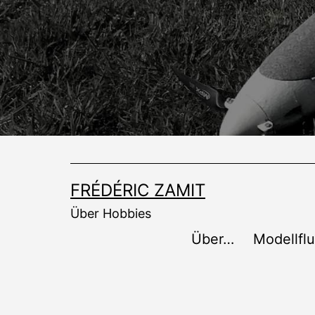
Zum
Inhalt
springen
FRÉDÉRIC ZAMIT
Über Hobbies
Über…
Modellfl