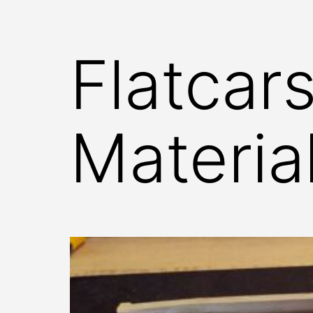
Flatcar
Materi