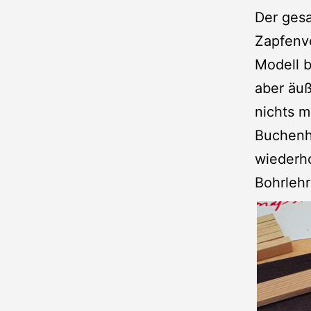
Der ges
Zapfenv
Modell b
aber äuß
nichts m
Buchenh
wiederh
Bohrlehr