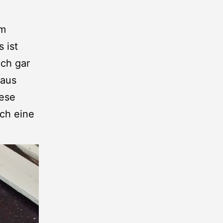
im
 ist
ich gar
 aus
ese
ch eine