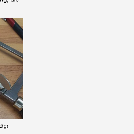
sägt.