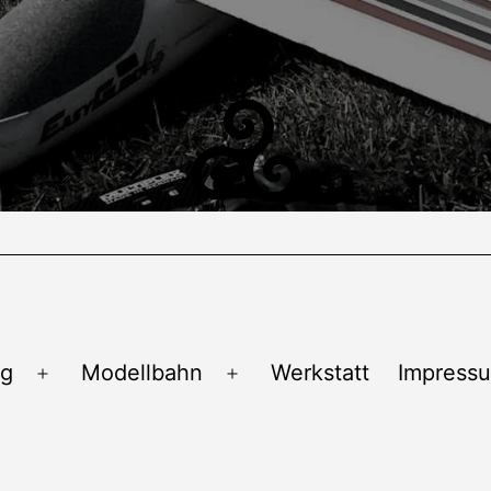
ug
Modellbahn
Werkstatt
Impress
Menü
Menü
öffnen
öffnen