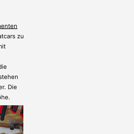
menten
atcars zu
it
die
tstehen
er. Die
öhe.