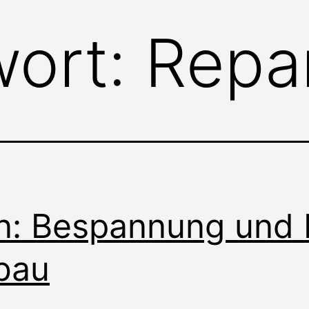
wort:
Repa
n: Bespannung und
bau