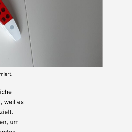
miert.
liche
 weil es
ielt.
ken, um