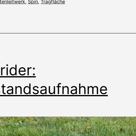
tenleitwerk
,
Spin
,
Tragfläche
rider:
standsaufnahme