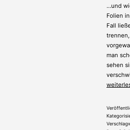
…und wie
Folien 
Fall lie
trennen,
vorgewar
man schö
sehen si
verschw
Spin:
weiterle
Bespan
und
Veröffentl
RC-
Kategorisi
Einbau
Verschlag