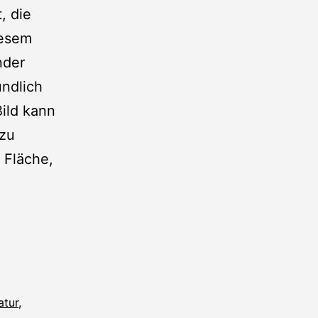
, die
iesem
nder
ündlich
ild kann
 zu
 Fläche,
atur
,