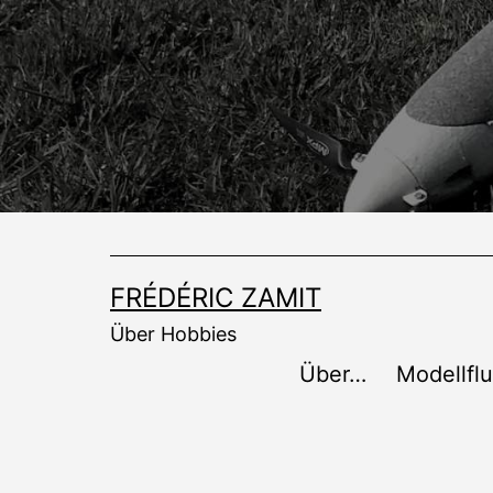
Zum
Inhalt
springen
FRÉDÉRIC ZAMIT
Über Hobbies
Über…
Modellfl