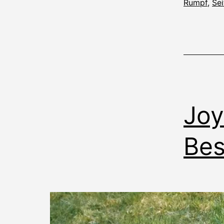
Rumpf
,
Sei
Joy
Be