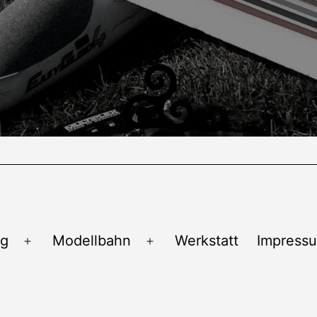
ug
Modellbahn
Werkstatt
Impress
Menü
Menü
öffnen
öffnen