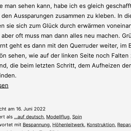
 man sehen kann, habe ich es gleich geschafft
in den Aussparungen zusammen zu kleben. In d
ßen sie sich zum Glück durch erwärmen voneina
 aber oft muss man dann alles neu machen. Gr
nt geht es dann mit den Querruder weiter, im B
n sehen, wie auf der linken Seite noch Falten
nd, die beim letzten Schritt, dem Aufheizen der
inden.
sen
nung
icht am
16. Juni 2022
ert als
...auf deutsch
,
Modellflug
,
Spin
wortet mit
Bespannung
,
Höhenleitwerk
,
Konstruktion
,
Repar