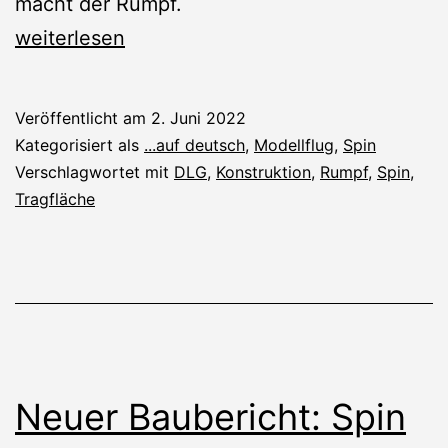
macht der Rumpf.
Spin:
weiterlesen
Rumpf
und
Veröffentlicht am
2. Juni 2022
Tragfläche
Kategorisiert als
...auf deutsch
,
Modellflug
,
Spin
Verschlagwortet mit
DLG
,
Konstruktion
,
Rumpf
,
Spin
,
Tragfläche
Neuer Baubericht: Spin