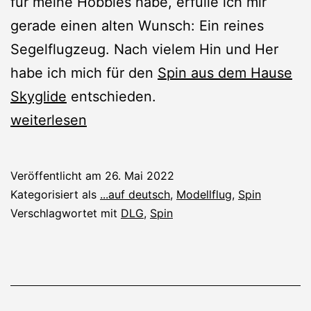
für meine Hobbies habe, erfülle ich mir
gerade einen alten Wunsch: Ein reines
Segelflugzeug. Nach vielem Hin und Her
habe ich mich für den
Spin aus dem Hause
Skyglide
entschieden.
Neuer
weiterlesen
Baubericht:
Spin
Veröffentlicht am
26. Mai 2022
DLG
Kategorisiert als
...auf deutsch
,
Modellflug
,
Spin
Verschlagwortet mit
DLG
,
Spin