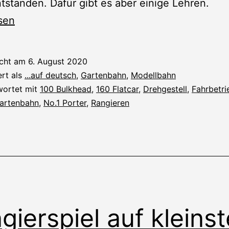
ntstanden. Dafür gibt es aber einige Lehren.
-
sen
icht am
6. August 2020
ert als
...auf deutsch
,
Gartenbahn
,
Modellbahn
wortet mit
100 Bulkhead
,
160 Flatcar
,
Drehgestell
,
Fahrbetri
artenbahn
,
No.1 Porter
,
Rangieren
gierspiel auf kleins