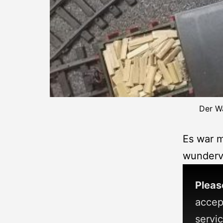
Der Wa
Es war 
wundervo
Pleas
accep
servic