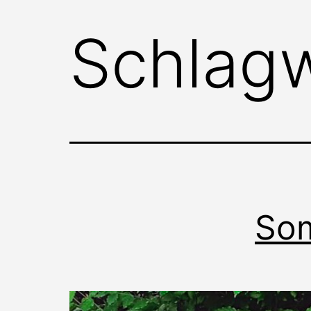
Schlag
So