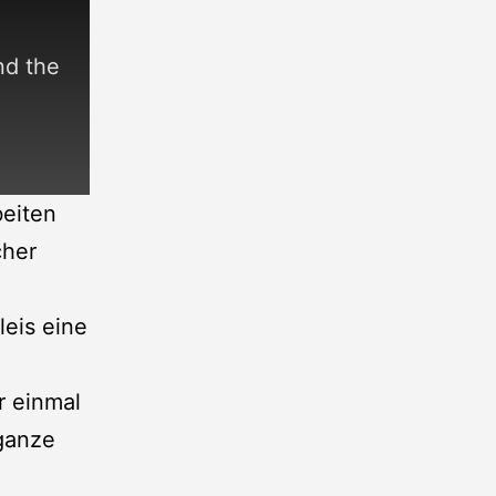
nd the
beiten
cher
eis eine
r einmal
 ganze