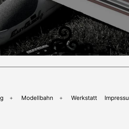
ug
Modellbahn
Werkstatt
Impress
Menü
Menü
öffnen
öffnen