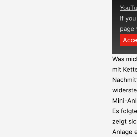
YouTu
If you
page w
Acce
Was mich
mit Kett
Nachmitt
widerste
Mini-An
Es folgt
zeigt si
Anlage 