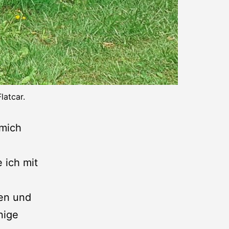
latcar.
 mich
 ich mit
ten und
nige