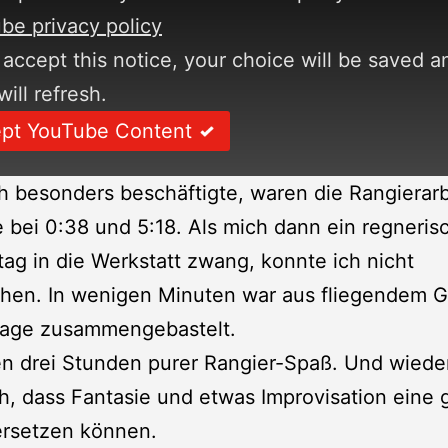
be privacy policy
 accept this notice, your choice will be saved a
ill refresh.
pt YouTube Content
 besonders beschäftigte, waren die Rangierar
e bei 0:38 und 5:18. Als mich dann ein regneris
ag in die Werkstatt zwang, konnte ich nicht
hen. In wenigen Minuten war aus fliegendem Gl
lage zusammengebastelt.
en drei Stunden purer Rangier-Spaß. Und wiede
ch, dass Fantasie und etwas Improvisation eine
ersetzen können.