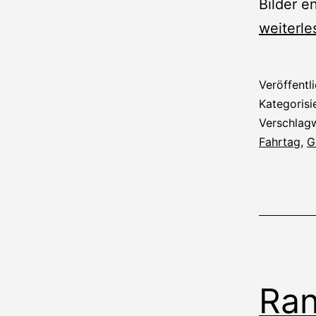
Bilder e
Sommer
weiterle
Fahrtag
2020
Veröffentl
Kategorisi
Verschlag
Fahrtag
,
G
Ran