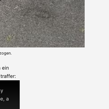
ezogen.
 ein
raffer:
y
e, a