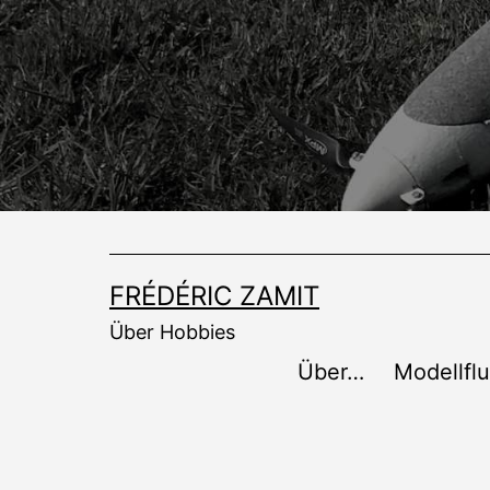
Zum
Inhalt
springen
FRÉDÉRIC ZAMIT
Über Hobbies
Über…
Modellfl