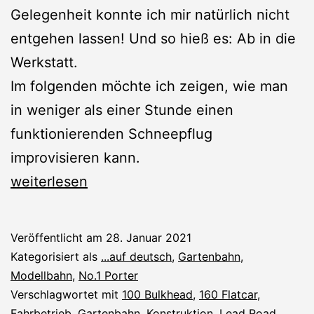
Gelegenheit konnte ich mir natürlich nicht
entgehen lassen! Und so hieß es: Ab in die
Werkstatt.
Im folgenden möchte ich zeigen, wie man
in weniger als einer Stunde einen
funktionierenden Schneepflug
improvisieren kann.
No.1
weiterlesen
Porter:
Schneepflug
Veröffentlicht am
28. Januar 2021
Kategorisiert als
...auf deutsch
,
Gartenbahn
,
Modellbahn
,
No.1 Porter
Verschlagwortet mit
100 Bulkhead
,
160 Flatcar
,
Fahrbetrieb
,
Gartenbahn
,
Konstruktion
,
Lead Road