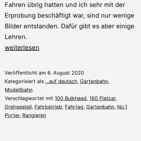
Fahren übrig hatten und ich sehr mit der
Erprobung beschäftigt war, sind nur wenige
Bilder entstanden. Dafür gibt es aber einige
Lehren.
Sommer-
weiterlesen
Fahrtag
2020
Veröffentlicht am
6. August 2020
Kategorisiert als
...auf deutsch
,
Gartenbahn
,
Modellbahn
Verschlagwortet mit
100 Bulkhead
,
160 Flatcar
,
Drehgestell
,
Fahrbetrieb
,
Fahrtag
,
Gartenbahn
,
No.1
Porter
,
Rangieren